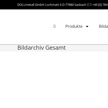
DOLLmetall GmbH Lochmatt 6 D-77880 Sasbach
+49 [0] 78
Produkte
Bilda
Bildarchiv Gesamt