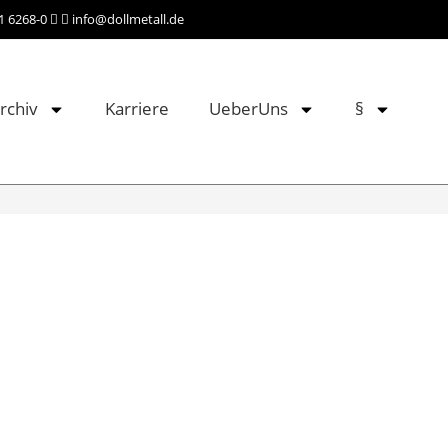
41 6268-0
info@dollmetall.de
rchiv
Karriere
UeberUns
§